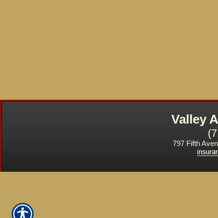
Valley
(
797 Fifth Ave