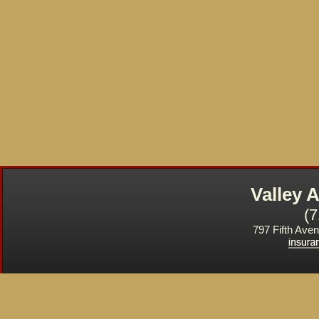
Valley
(
797 Fifth Ave